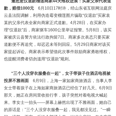
遭恶意仅退款榴莲商家44天维权进展：买家父亲代表道
歉，赔偿1000元
6月10日17时许，经山东省互联网法庭庆
云县法院调解，利用伪造霉变榴莲图片骗取“仅退款”买家袁
某的父亲代表全家向商家正式道歉。4月28日，在买家办
理“仅退款”后，商家驱车1600公里举证报警。5月8日，该买
家被庆云县警方依法行政拘留7日。商家多次表态只要买家
道歉便不再追究，却迟迟未等到回应。5月29日商家对该买
家提起诉讼。商家表示希望借此次事件鼓励商家勇敢维权，
也提醒消费者切勿滥用“仅退款”规则。
“三个人没穿衣服叠在一起”，女子带孩子住酒店电视被
投屏不雅画面
6月9日，上海一家如家商旅酒店，当事人李
女士带着孩子在上海如家商旅酒店已经住了好几天。6月9日
那天，她正在房间里收拾行李，孩子突然对着电视大喊起
来。李女士一抬头——屏幕上赫然出现了不雅画面，她自己
的原话是："三个人没穿衣服叠一起，我见都没见过。"一瞬