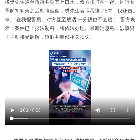
将樊先生逼至角落并朝其吐口水，双方扭打在一起。同行女
子起初劝架之后却拉偏假，樊先生表示我挨了5拳，仅还击1
拳。“在我报警后，对方甚至放话‘一分钱也不会赔’。”警方表
示：案件已上报法制科，将依法办理。最新消息称，涉事男
子主动接受调解，道歉并赔偿相关损失。