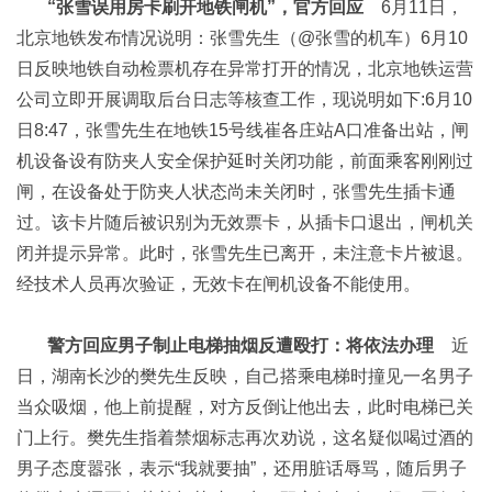
“张雪误用房卡刷开地铁闸机”，官方回应
6月11日，
北京地铁发布情况说明：张雪先生（@张雪的机车）6月10
日反映地铁自动检票机存在异常打开的情况，北京地铁运营
公司立即开展调取后台日志等核查工作，现说明如下:6月10
日8:47，张雪先生在地铁15号线崔各庄站A口准备出站，闸
机设备设有防夹人安全保护延时关闭功能，前面乘客刚刚过
闸，在设备处于防夹人状态尚未关闭时，张雪先生插卡通
过。该卡片随后被识别为无效票卡，从插卡口退出，闸机关
闭并提示异常。此时，张雪先生已离开，未注意卡片被退。
经技术人员再次验证，无效卡在闸机设备不能使用。
警方回应男子制止电梯抽烟反遭殴打：将依法办理
近
日，湖南长沙的樊先生反映，自己搭乘电梯时撞见一名男子
当众吸烟，他上前提醒，对方反倒让他出去，此时电梯已关
门上行。樊先生指着禁烟标志再次劝说，这名疑似喝过酒的
男子态度嚣张，表示“我就要抽”，还用脏话辱骂，随后男子